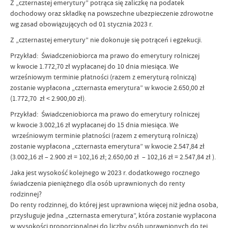
Z „czternastej emerytury” potrąca się zaliczkę na podatek
dochodowy oraz składkę na powszechne ubezpieczenie zdrowotne
wg zasad obowiązujących od 01 stycznia 2023 r.
Z „czternastej emerytury” nie dokonuje się potrąceń i egzekucji.
Przykład: Świadczeniobiorca ma prawo do emerytury rolniczej
w kwocie 1.772,70 zł wypłacanej do 10 dnia miesiąca. We
wrześniowym terminie płatności (razem z emeryturą rolniczą)
zostanie wypłacona „czternasta emerytura” w kwocie 2.650,00 zł
(1.772,70 zł < 2.900,00 zł).
Przykład: Świadczeniobiorca ma prawo do emerytury rolniczej
w kwocie 3.002,16 zł wypłacanej do 15 dnia miesiąca. We
wrześniowym terminie płatności (razem z emeryturą rolniczą)
zostanie wypłacona „czternasta emerytura” w kwocie 2.547,84 zł
(3.002,16 zł – 2.900 zł = 102,16 zł; 2.650,00 zł – 102,16 zł = 2.547,84 zł ).
Jaka jest wysokość kolejnego w 2023 r. dodatkowego rocznego
świadczenia pieniężnego dla osób uprawnionych do renty
rodzinnej?
Do renty rodzinnej, do której jest uprawniona więcej niż jedna osoba,
przysługuje jedna „czternasta emerytura”, która zostanie wypłacona
w wysokości proporcjonalnej do liczby osób uprawnionych do tej