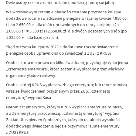
Dwie osoby razem z rentą rodzinną pobierają rentę socjalną.
We wrześniowym terminie płatności zostanie przyznane kolejne
dodatkowe roczne świadczenie pieniężne w łącznej kwocie 7.950,00,
tj. po 2.650,00 zł dla osób uprawnionych do renty socjalnej (2 x
2.650,00 zł = 5.300 zł ) i 2.650,00 zł dla dwóch pozostałych osób (po
1.325,00 zł dla każdej z nich).
Skąd otrzyma kolejne w 2023 r. dodatkowe roczne świadczenie
pieniężne osoba uprawniona do świadczeń z ZUS i z KRUS?
Osobie, która ma prawo do kilku świadczeń, przysługuje tylko jedna
„czternasta emerytura”, która zostanie wypłacona przez właściwy
organ emerytalno-rentowy.
Osobie, której KRUS wypłaca w zbiegu emeryturę lub rentę rolniczą
wraz ze świadczeniem przyznanym przez ZUS, „czternastą
emeryturę” wypłaci Kasa.
Natomiast emerytom, którym KRUS wypłaca emeryturę rolniczą,
a ZUS emeryturę pracowniczą, „czternastą emeryturę” wypłaci
Zakład Ubezpieczeń Społecznych, który do ustalenia wysokości
dodatkowego świadczenia będzie przyjmował sumę emerytury
z ZUS i KRUS.