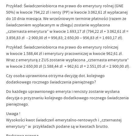
Przykład: Świadczeniobiorca ma prawo do emerytury rolnej (GNE
50%) w kwocie 794,22 zł i renty (PP) w kwocie 3.062,61 zł wypłacanej
do 10 dnia miesiąca. We wrześniowym terminie płatności (razem ze
świadczeniem wypłacanym w zbiegu) zostanie wypłacona
„czternasta emerytura” w kwocie 1.693,17 zł (794,22 zł + 3.062,61 zł =
3.856,83 zł - 2.900,00 zł = 956,83; 2.650,00 – 956,83 zł = 1.693,17 zł).
Przykład: Świadczeniobiorca ma prawo do emerytury rolniczej
w kwocie 1.588,44 zł i emerytury pracowniczej w kwocie 962,61 zł.
Wraz z emeryturą z ZUS zostanie wypłacona „czternasta emerytura”
w kwocie 2.650,00 zł (1.588,44 zł + 962,61 zł = 2.551,05 zł < 2.900,00 zł).
Czy osoba uprawniona otrzyma decyzję dot. kolejnego
dodatkowego rocznego świadczenia pieniężnego?
Do każdego uprawnionego emeryta i rencisty zostanie wysłana
decyzja o przyznaniu kolejnego dodatkowego rocznego świadczenia
pieniężnego.
Uwaga !
Wysokości kwot świadczeń emerytalno-rentowych i „czternastej
emerytury” w przykładach podane są w kwotach brutto.
Podstawa prawna