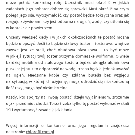
może pełnić konkretną rolę. Uczestnik musi określić w jakich
zadaniach jego bohater dobrze się sprawdzi. Musi określić na czym
polega jego siła, wytrzymałość, czy postać będzie toksyczna oraz jak
reaguje z żywiołami: czy jest odporna na ogień, wodę, czy utlenia się
w kontakcie z powietrzem.
Chcemy wiedzieć kiedy i w jakich okolicznościach tę postać można
będzie ulepszyć. Jeśli to będzie stalowy toster – tosterowe wnętrze
zawsze jest ze stali, choć obudowa plastikowa – to być może
w jakiejś sytuacji twój toster otrzyma domieszkę wolframu. O wiele
bardziej mobilna od stalowego tostera będzie okrągła aluminiowa
puszka: jej atut to odporność na wodę, trzeba będzie jednak uważać
na ogień. Miedziane kable czy szklane butelki bez względu
na sytuację, w której ich użyjemy, mogą odrodzić się nieskończoną
ilość razy, mogą być nieśmiertelne.
Każdy, kto spojrzy na Twoją postać, dzięki wyjaśnieniom, zrozumie
o jaki przedmiot chodzi. Teraz trzeba tylko tę postać wykonać w skali
1:1 i wytłumaczyć zasadę jej działania.
Więcej informacji o konkursie oraz jego regulamin znajdziesz
na stronie:
chlorofil.com.pl