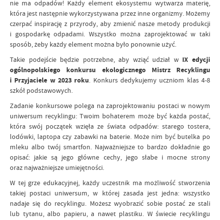
nie ma odpadów! Każdy element ekosystemu wytwarza materię,
która jest następnie wykorzystywana przez inne organizmy. Możemy
czerpać inspirację z przyrody, aby zmienić nasze metody produkcji
i gospodarkę odpadami. Wszystko można zaprojektować w taki
sposób, żeby każdy element można było ponownie użyć.
Takie podejście będzie potrzebne, aby wziąć udział w
IX edycji
ogólnopolskiego konkursu ekologicznego Mistrz Recyklingu
i Przyjaciele w 2023 roku
. Konkurs dedykujemy uczniom klas 4-8
szkół podstawowych.
Zadanie konkursowe polega na zaprojektowaniu postaci w nowym
uniwersum recyklingu: Twoim bohaterem może być każda postać,
która swój początek wzięła ze świata odpadów: starego tostera,
lodówki, laptopa czy zabawki na baterie. Może nim być butelka po
mleku albo twój smartfon. Najważniejsze to bardzo dokładnie go
opisać: jakie są jego główne cechy, jego słabe i mocne strony
oraz najważniejsze umiejętności.
W tej grze edukacyjnej, każdy uczestnik ma możliwość stworzenia
takiej postaci uniwersum, w której zasada jest jedna: wszystko
nadaje się do recyklingu. Możesz wyobrazić sobie postać ze stali
lub tytanu, albo papieru, a nawet plastiku. W świecie recyklingu