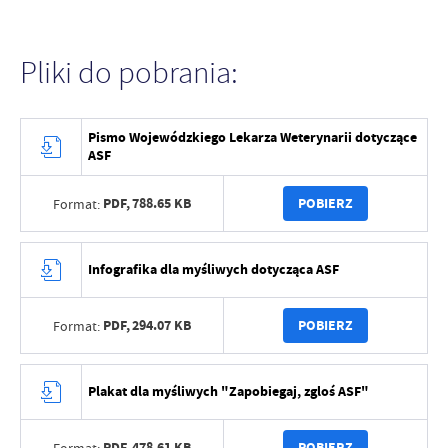
Pliki do pobrania:
Pismo Wojewódzkiego Lekarza Weterynarii dotyczące
ASF
PDF,
788.65 KB
POBIERZ
Format:
Infografika dla myśliwych dotycząca ASF
PDF,
294.07 KB
POBIERZ
Format:
Plakat dla myśliwych "Zapobiegaj, zgloś ASF"
PDF,
478.61 KB
POBIERZ
Format: