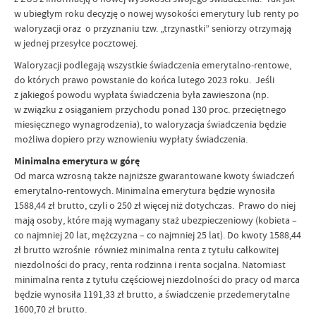
w ubiegłym roku decyzję o nowej wysokości emerytury lub renty po
waloryzacji oraz o przyznaniu tzw. „trzynastki” seniorzy otrzymają
w jednej przesyłce pocztowej.
Waloryzacji podlegają wszystkie świadczenia emerytalno-rentowe,
do których prawo powstanie do końca lutego 2023 roku. Jeśli
z jakiegoś powodu wypłata świadczenia była zawieszona (np.
w związku z osiąganiem przychodu ponad 130 proc. przeciętnego
miesięcznego wynagrodzenia), to waloryzacja świadczenia będzie
możliwa dopiero przy wznowieniu wypłaty świadczenia.
Minimalna emerytura w górę
Od marca wzrosną także najniższe gwarantowane kwoty świadczeń
emerytalno-rentowych. Minimalna emerytura będzie wynosiła
1588,44 zł brutto, czyli o 250 zł więcej niż dotychczas. Prawo do niej
mają osoby, które mają wymagany staż ubezpieczeniowy (kobieta –
co najmniej 20 lat, mężczyzna – co najmniej 25 lat). Do kwoty 1588,44
zł brutto wzrośnie również minimalna renta z tytułu całkowitej
niezdolności do pracy, renta rodzinna i renta socjalna. Natomiast
minimalna renta z tytułu częściowej niezdolności do pracy od marca
będzie wynosiła 1191,33 zł brutto, a świadczenie przedemerytalne
1600,70 zł brutto.