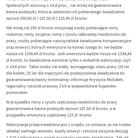
Społecznych wzrosną o 14,8 proc., nie mniej niż gwarantowana
kwota podwyżki, która w zależności od pobieranego świadczenia
wynosi 250,00 zł / 187,50 zł / 125,00 zł brutto.
Nie mniej niż 250 zł brutto otrzymają osoby pobierające renty
rodzinne, renty socjalne, renty z tytułu całkowitej niezdolności do
pracy, osoby pobierające nauczycielskie świadczenie kompensacyjne
oraz emeryci, których emerytura na koniec lutego br. nie będzie
niższa niż 1338,44 zł brutto. Jeśli emerytura będzie niższa niż 1338,44
zł brutto, to świadczenie wzrośnie tylko o wskaźnik waloryzacji, czyli
o 14,8 proc. Takie osoby nie miały wymaganego stażu pracy (20 lat
dla kobiet, 25 lat dla mężczyzn) do podwyższenia świadczenia do
gwarantowanej kwoty minimalnej- informuje Krystyna Michałek,
regionalny rzecznik prasowy ZUS w województwie kujawsko-
pomorskim.
W przypadku renty z tytułu częściowej niezdolności do pracy
gwarantowana kwota podwyżki wynosi 187,50 zł brutto, a w
przypadku emerytury częściowej 125 zł brutto.
Waloryzacja przeprowadzana jest z urzędu, co oznacza, że nie trzeba
składać żadnego wniosku. Każdy emeryt i rencista otrzyma decyzję
z ZUS z informacją o nowej wysokości swojego świadczenia. Tak jak