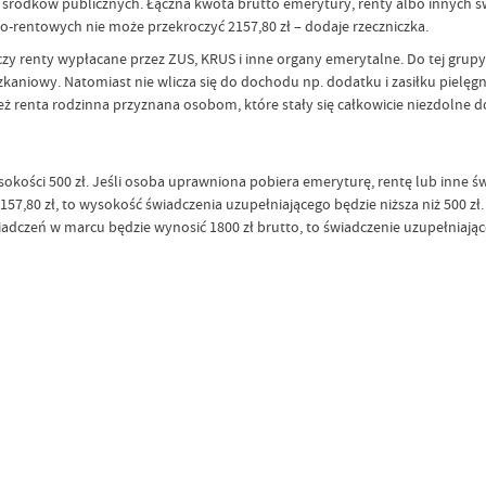
 środków publicznych. Łączna kwota brutto emerytury, renty albo innych 
no-rentowych nie może przekroczyć 2157,80 zł – dodaje rzeczniczka.
y renty wypłacane przez ZUS, KRUS i inne organy emerytalne. Do tej grupy 
szkaniowy. Natomiast nie wlicza się do dochodu np. dodatku i zasiłku piel
eż renta rodzinna przyznana osobom, które stały się całkowicie niezdolne d
okości 500 zł. Jeśli osoba uprawniona pobiera emeryturę, rentę lub inne ś
2157,80 zł, to wysokość świadczenia uzupełniającego będzie niższa niż 500 zł
adczeń w marcu będzie wynosić 1800 zł brutto, to świadczenie uzupełniając