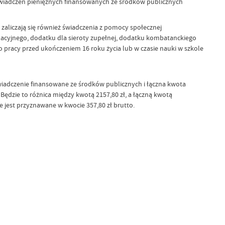
świadczeń pieniężnych finansowanych ze środków publicznych
zaliczają się również świadczenia z pomocy społecznej
ęgnacyjnego, dodatku dla sieroty zupełnej, dodatku kombatanckiego
o pracy przed ukończeniem 16 roku życia lub w czasie nauki w szkole
wiadczenie finansowane ze środków publicznych i łączna kwota
. Będzie to różnica między kwotą 2157,80 zł, a łączną kwotą
e jest przyznawane w kwocie 357,80 zł brutto.