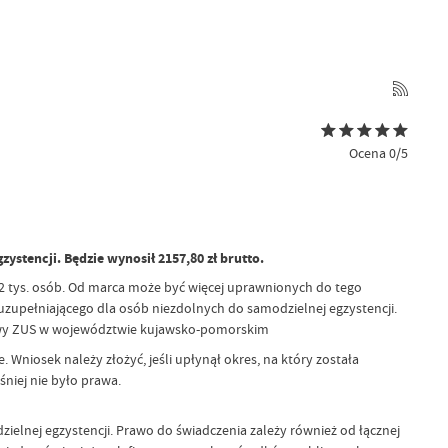
Ocena 0/5
stencji. Będzie wynosił 2157,80 zł brutto.
2 tys. osób. Od marca może być więcej uprawnionych do tego
 uzupełniającego dla osób niezdolnych do samodzielnej egzystencji.
rasowy ZUS w województwie kujawsko-pomorskim
niosek należy złożyć, jeśli upłynął okres, na który została
niej nie było prawa.
ielnej egzystencji. Prawo do świadczenia zależy również od łącznej