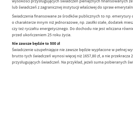
wysokości przysługujących świadczeń pieniężnych finansowanych ze
lub świadczeń z zagranicznej instytucji właściwej do spraw emerytal
Świadczenia finansowane ze środków publicznych to np. emerytury cz
o charakterze innym niż jednorazowe, np. zasiłki stałe, dodatek mie
czy też ryczałtu energetycznego. Do dochodu nie jest wliczana równi
przed ukończeniem 25 roku życia.
Nie zawsze będzie to 500 zł
Świadczenie uzupełniające nie zawsze będzie wypłacone w pełnej wys
brutto tych świadczeń wynosi więcej niż 1657,80 zł, a nie przekracza 
przysługujących świadczeń. Na przykład, jeżeli suma pobieranych świ