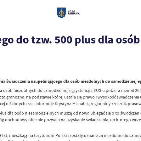
o do tzw. 500 plus dla osób
 świadczenia uzupełniającego dla osób niezdolnych do samodzielnej egzy
osób niezdolnych do samodzielnej egzystencji z ZUS-u pobiera niemal 26,
ta graniczna, na podstawie której ustala się prawo i wysokość świadczenia
więcej niż dotychczas- informuje Krystyna Michałek, regionalny rzecznik p
s dla osób niesamodzielnych muszą od nowa ubiegać się o to świadczenie. W
róg dochodowy obecnie pozwala na uzyskanie świadczenia, do którego wcześ
at, mieszkają na terytorium Polski i zostały uznane za niezdolne do samodz