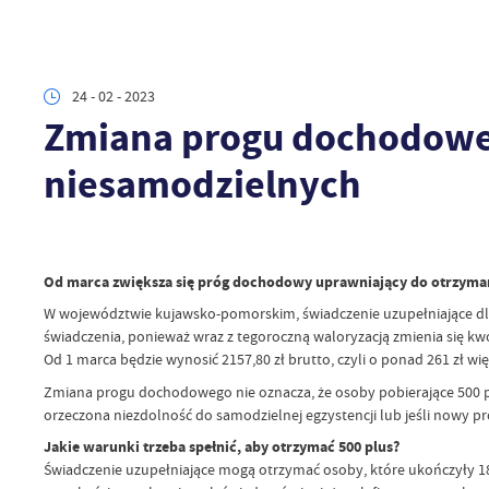
24 - 02 - 2023
Zmiana progu dochodoweg
niesamodzielnych
Od marca zwiększa się próg dochodowy uprawniający do otrzymania
W województwie kujawsko-pomorskim, świadczenie uzupełniające dla 
świadczenia, ponieważ wraz z tegoroczną waloryzacją zmienia się kwo
Od 1 marca będzie wynosić 2157,80 zł brutto, czyli o ponad 261 zł 
Zmiana progu dochodowego nie oznacza, że osoby pobierające 500 plu
orzeczona niezdolność do samodzielnej egzystencji lub jeśli nowy p
Jakie warunki trzeba spełnić, aby otrzymać 500 plus?
Świadczenie uzupełniające mogą otrzymać osoby, które ukończyły 18 l