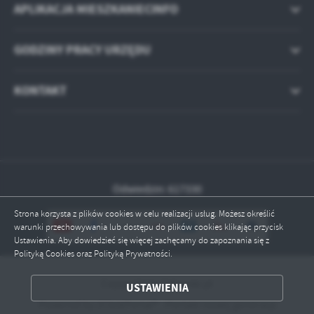
APLIKACJA MIESZKANIECINFO
GODZINY PRACY URZĘDU
KONTAKT
Odwiedzin: 617330
Strona korzysta z plików cookies w celu realizacji usług. Możesz określić
warunki przechowywania lub dostępu do plików cookies klikając przycisk
Ustawienia. Aby dowiedzieć się więcej zachęcamy do zapoznania się z
Polityką Cookies oraz Polityką Prywatności.
ZAPISZ WYBRANE
Copyright by fabianki.pl
USTAWIENIA
ODRZUĆ WSZYSTKIE
Powered by
2ClickPortal® - Portale nowej generacji