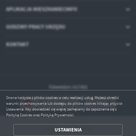
APLIKACJA MIESZKANIECINFO
GODZINY PRACY URZĘDU
KONTAKT
Odwiedzin: 617302
Strona korzysta z plików cookies w celu realizacji usług. Możesz określić
warunki przechowywania lub dostępu do plików cookies klikając przycisk
Ustawienia. Aby dowiedzieć się więcej zachęcamy do zapoznania się z
Polityką Cookies oraz Polityką Prywatności.
Copyright by fabianki.pl
ZAPISZ WYBRANE
USTAWIENIA