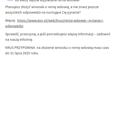
od kiedy będzie wypłacana renta wdowia?
Planujesz złożyć wniosek o rentę wdowią, a nie znasz jeszcze
wszystkich odpowiedzi na nurtujące Cię pytania?
Więcej:
https://www.gov.pl/web/krus/renta-wdowia---pytania-i-
odpowiedzi
Sprawdź, przeczytaj, a jeśli potrzebujesz więcej informacji – zadzwoń
na naszą infolinię.
KRUS PRZYPOMINA: na złożenie wniosku o rentę wdowią masz czas
do 31 lipca 2025 roku.