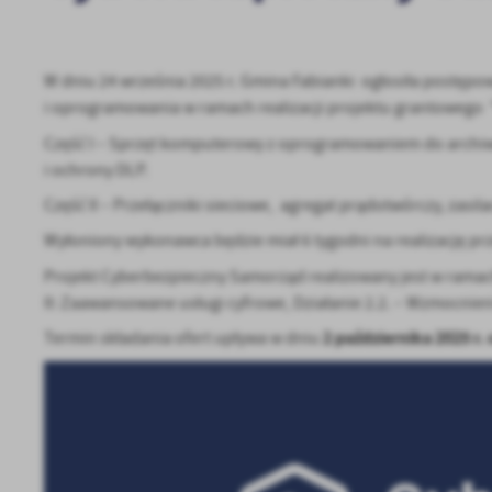
W dniu 24 września 2025 r. Gmina Fabianki ogłosiła postępo
i oprogramowania w ramach realizacji projektu grantowego 
Część I – Sprzęt komputerowy z oprogramowaniem do archiwizac
i ochrony DLP.
Część II – Przełączniki sieciowe, agregat prądotwórczy, zasi
Wyłoniony wykonawca będzie miał 6 tygodni na realizację p
Projekt Cyberbezpieczny Samorząd realizowany jest w ra
II: Zaawansowane usługi cyfrowe, Działanie 2.2. – Wzmocni
2 października 2025 r. 
Termin składania ofert upływa w dniu