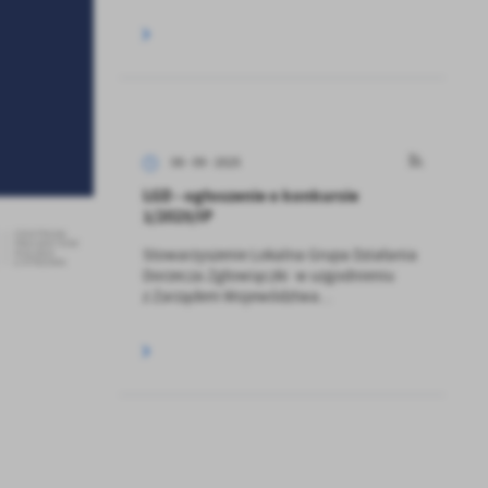
08 - 09 - 2025
LGD - ogłoszenie o konkursie
1/2025/IP
Stowarzyszenie Lokalna Grupa Działania
Dorzecza Zgłowiączki w uzgodnieniu
z Zarządem Województwa...
a