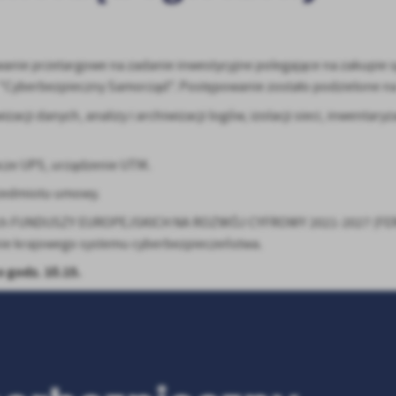
wanie przetargowe na zadanie inwestycyjne polegające na zakupie 
"Cyberbezpieczny Samorząd". Postępowanie zostało podzielone na 
ji danych, analizy i archiwizacji logów, izolacji sieci, inwentary
lacze UPS, urządzenie UTM.
rzedmiotu umowy.
mach FUNDUSZY EUROPEJSKICH NA ROZWÓJ CYFROWY 2021-2027 (FERC
enie krajowego systemu cyberbezpieczeństwa.
o godz. 10.15.