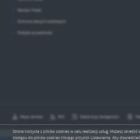
Monitor Polski
Ochrona danych osobowych
Polityka prywatności
Mapa serwisu
RSS
Deklaracja dostępności
Te
Strona korzysta z plików cookies w celu realizacji usług. Możesz określi
dostępu do plików cookies klikając przycisk Ustawienia. Aby dowiedzie
Copyright by fabianki.pl