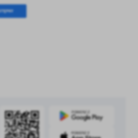
kom
STĘPNY
z
ci
.
a
w