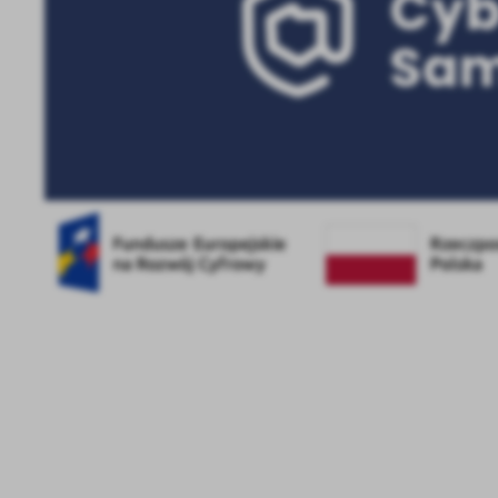
U
Sz
ws
N
Ni
um
Pl