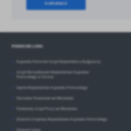
O APLIKACJI
sp
POMOCNE LINKI
Kujawsko-Pomorski Urząd Wojewódzki w Bydgoszczy
Urząd Marszałkowski Województwa Kujawsko-
Pomorskiego w Toruniu
Sejmik Województwa Kujawsko-Pomorskiego
Starostwo Powiatowe we Włocławku
Powiatowy Urząd Pracy we Włocławku
Dziennik Urzędowy Województwa Kujawsko-Pomorskiego
Dziennik Ustaw