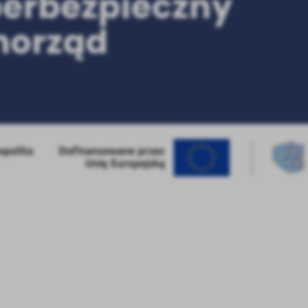
stawienia
anujemy Twoją prywatność. Możesz zmienić ustawienia cookies lub zaakceptować je
zystkie. W dowolnym momencie możesz dokonać zmiany swoich ustawień.
iezbędne
ezbędne pliki cookies służą do prawidłowego funkcjonowania strony internetowej i
ożliwiają Ci komfortowe korzystanie z oferowanych przez nas usług.
iki cookies odpowiadają na podejmowane przez Ciebie działania w celu m.in. dostosowani