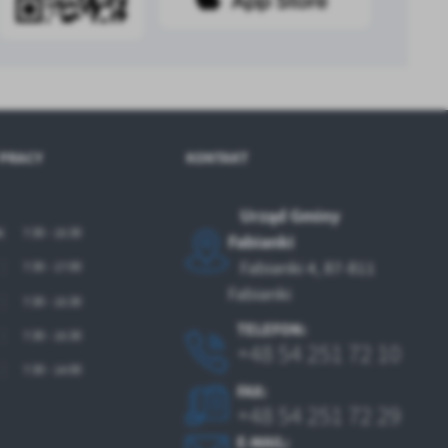
 PRACY
KONTAKT
Urząd Gminy
k
7:30 - 15:30
Fabianki
Fabianki 4, 87-811
7:30 - 17:00
Fabianki
7:30 - 15:30
TELEFON:
7:30 - 15:30
+48 54 251 72 10
7:30 - 14:00
FAX:
+48 54 251 72 29
E-MAIL: