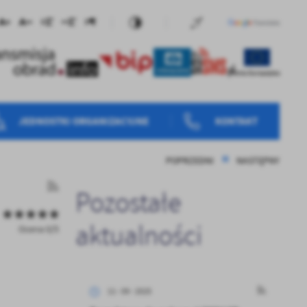
JEDNOSTKI ORGANIZACYJNE
KONTAKT
POPRZEDNI
NASTĘPNY
Pozostałe
aktualności
Ocena 0/5
11 - 09 - 2025