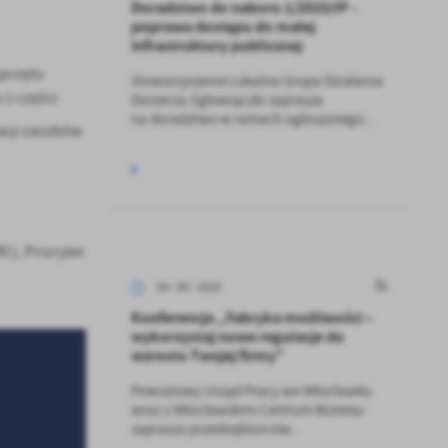
Doradztwo do naboru 1/2025/IP -
poprawa dostępu do małej
infrastruktury publicznej
sprzętu
Stowarzyszenie Lokalna Grupa Działania
2 części:
Dorzecza Zgłowiączki zaprasza
na doradztwo w ramach ogłoszonego...
zacji zasobów
), Priorytet
09 - 09 - 2025
Konferencja „Fabryka możliwości –
wykorzystaj nowe regulacje do
wzrostu Twojej firmy”
Powiatowy Urząd Pracy we Włocławku
wraz z Włocławskim Centrum Biznesu
zaprasza przedsiębiorców...