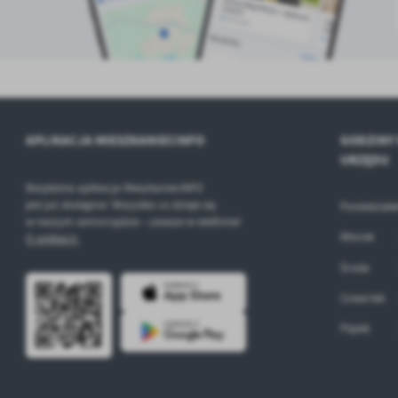
ołecznościowych.
APLIKACJA MIESZKANIECINFO
GODZINY
URZĘDU
Bezpłatna aplikacja MieszkaniecINFO
jest już dostępna! Wszystko co dzieje się
Poniedziałe
w naszym samorządzie – zawsze w telefonie!
Wtorek
O aplikacji.
Środa
Czwartek
Piątek