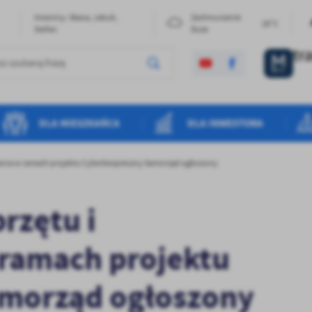
Imieniny: Sława, Jakub,
Zachmurzenie
28°C
Stefan
Duże
DLA MIESZKAŃCA
DLA INWESTORA
wania w ramach projektu Cyberbezpieczny Samorząd ogłoszony
rzętu i
ramach projektu
amorząd ogłoszony