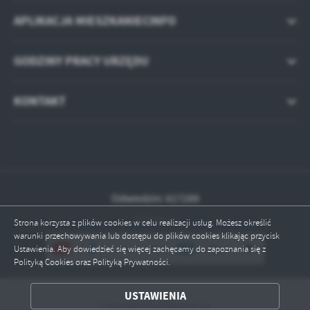
APLIKACJA MIESZKANIECINFO
GODZINY PRACY URZĘDU
KONTAKT
Odwiedzin: 617289
Online: 1
Strona korzysta z plików cookies w celu realizacji usług. Możesz określić
warunki przechowywania lub dostępu do plików cookies klikając przycisk
Ustawienia. Aby dowiedzieć się więcej zachęcamy do zapoznania się z
Polityką Cookies oraz Polityką Prywatności.
ZAPISZ WYBRANE
USTAWIENIA
Copyright by fabianki.pl